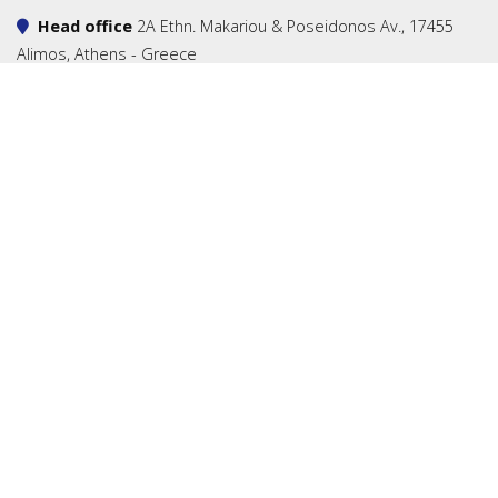
Head office
2A Ethn. Makariou & Poseidonos Av., 17455
Alimos, Athens - Greece
Registered office
28 Kalypsous str, flat/office B14, 2014
Strovolos, Nicosia - Cyprus
Tel.
+30 210 9803130
Fax +30 210 9803226
charter@nilinamanagement.com
marketing@nilinamanagement.com
info@nilinamanagement.com
Ακολουθήστε μας
Newsletter
Εγγραφείτε στην λίστα αλληλογραφίας μας