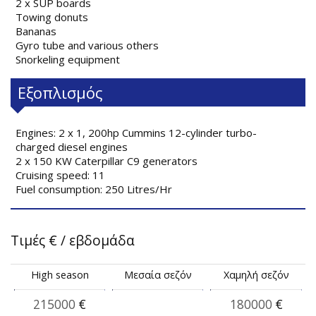
2 x SUP boards
Towing donuts
Bananas
Gyro tube and various others
Snorkeling equipment
Εξοπλισμός
Engines: 2 x 1, 200hp Cummins 12-cylinder turbo-
charged diesel engines
2 x 150 KW Caterpillar C9 generators
Cruising speed: 11
Fuel consumption: 250 Litres/Hr
Τιμές
€
/ εβδομάδα
High season
Μεσαία σεζόν
Χαμηλή σεζόν
215000
€
180000
€