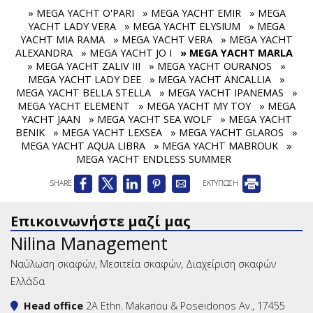
» MEGA YACHT O'PARI
» MEGA YACHT EMIR
» MEGA
YACHT LADY VERA
» MEGA YACHT ELYSIUM
» MEGA
YACHT MIA RAMA
» MEGA YACHT VERA
» MEGA YACHT
ALEXANDRA
» MEGA YACHT JO I
» MEGA YACHT MARLA
» MEGA YACHT ZALIV III
» MEGA YACHT OURANOS
»
MEGA YACHT LADY DEE
» MEGA YACHT ANCALLIA
»
MEGA YACHT BELLA STELLA
» MEGA YACHT IPANEMAS
»
MEGA YACHT ELEMENT
» MEGA YACHT MY TOY
» MEGA
YACHT JAAN
» MEGA YACHT SEA WOLF
» MEGA YACHT
BENIK
» MEGA YACHT LEXSEA
» MEGA YACHT GLAROS
»
MEGA YACHT AQUA LIBRA
» MEGA YACHT MABROUK
»
MEGA YACHT ENDLESS SUMMER
SHARE
ΕΚΤΥΠΩΣΗ
Επικοινωνήστε μαζί μας
Nilina Management
Ναύλωση σκαφών, Μεσιτεία σκαφών, Διαχείριση σκαφών
Ελλάδα
Head office
2A Ethn. Makariou & Poseidonos Av., 17455