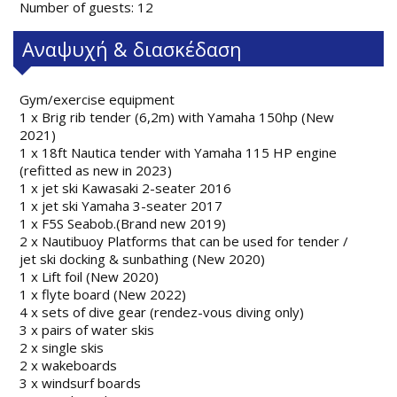
Number of guests: 12
Αναψυχή & διασκέδαση
Gym/exercise equipment
1 x Brig rib tender (6,2m) with Yamaha 150hp (New
2021)
1 x 18ft Nautica tender with Yamaha 115 HP engine
(refitted as new in 2023)
1 x jet ski Kawasaki 2-seater 2016
1 x jet ski Yamaha 3-seater 2017
1 x F5S Seabob.(Brand new 2019)
2 x Nautibuoy Platforms that can be used for tender /
jet ski docking & sunbathing (New 2020)
1 x Lift foil (New 2020)
1 x flyte board (New 2022)
4 x sets of dive gear (rendez-vous diving only)
3 x pairs of water skis
2 x single skis
2 x wakeboards
3 x windsurf boards