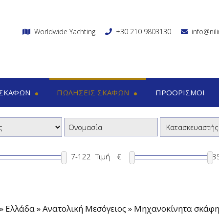
Worldwide Yachting
+30 210 9803130
info@nil
 ΣΚΑΦΏΝ
ΠΩΛΉΣΕΙΣ ΣΚΑΦΏΝ
ΠΡΟΟΡΙΣΜΟΊ
ν
Πωλήσεις σκαφών
Διαδ
 σκάφη
Μηχανοκίνητα σκάφη
1
ητα σκάφη
Μηχανοκίνητα ιστιοφόρα
8
α ιστιοφόρα
Τιμή
€
α σκάφη
αράν
»
Ελλάδα » Ανατολική Μεσόγειος » Μηχανοκίνητα σκάφ