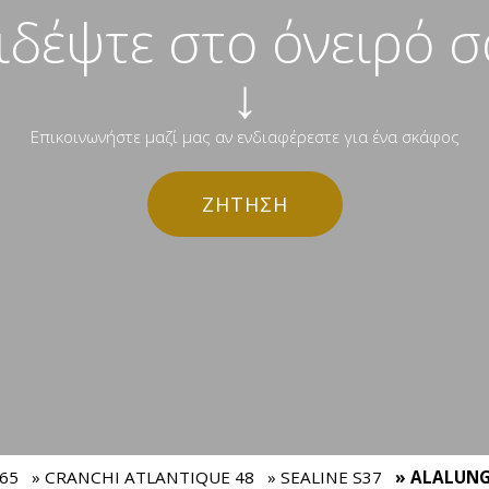
ιδέψτε στο όνειρό σα
↓
Επικοινωνήστε μαζί μας αν ενδιαφέρεστε για ένα σκάφος
ΖΉΤΗΣΗ
65
» CRANCHI ATLANTIQUE 48
» SEALINE S37
» ALALUNG