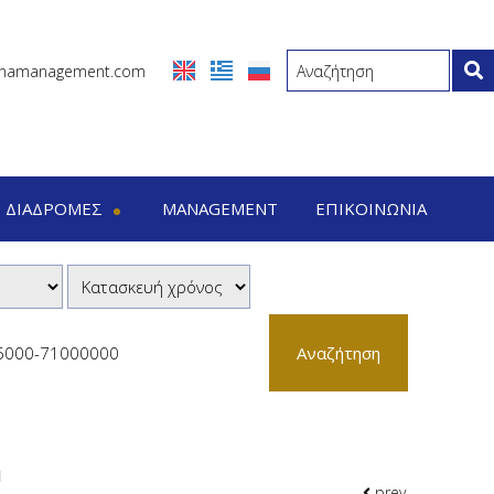
inamanagement.com
ΔΙΑΔΡΟΜΈΣ
MANAGEMENT
ΕΠΙΚΟΙΝΩΝΊΑ
ρομές
-7 Ημέρες ταξίδια
-15 Ημέρες ταξίδια
Αναζήτηση
η
prev