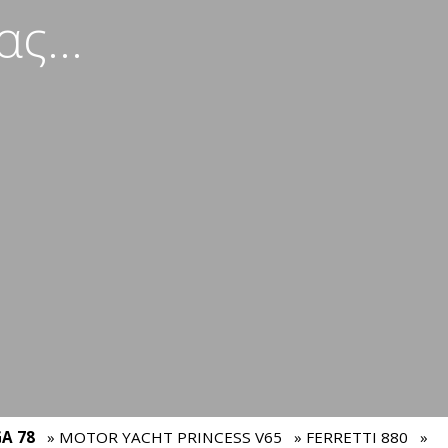
ς...
A 78
» MOTOR YACHT PRINCESS V65
» FERRETTI 880
»