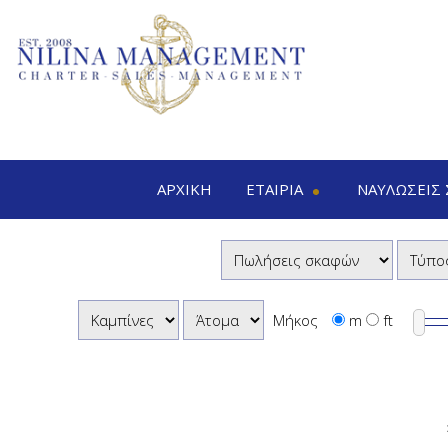
ΑΡΧΙΚΉ
ΕΤΑΙΡΊΑ
ΝΑΥΛΏΣΕΙΣ
Nilina Management
Ναυλώσεις σκαφώ
Γραφεία & Ομάδα
Μεγάλα
Shows & Εκθέσεις
Μηχανοκίν
Μηχανοκίνητ
Μήκος
m
ft
Ιστιοφόρ
Καταμ