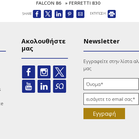
FALCON 86
» FERRETTI 830
SHARE
ΕΚΤΥΠΩΣΗ
Ακολουθήστε
Newsletter
μας
Εγγραφείτε στην λίστα α
μας
η
s
ce
Εγγραφή