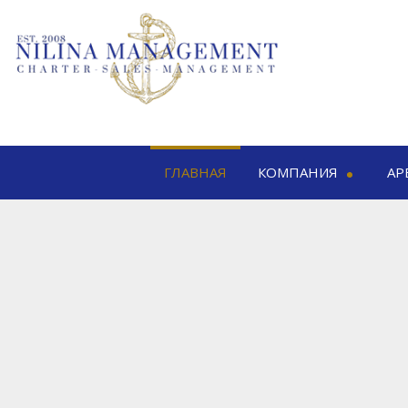
ГЛАВНАЯ
КОМПАНИЯ
АР
Nilina Management
Аренда я
Офисы & Команды
Шоу & Выставки
Мо
Моторн
Па
К