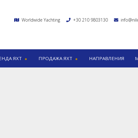
Worldwide Yachting
+30 210 9803130
info@nil
ЕНДА ЯХТ
ПРОДАЖА ЯХТ
НАПРАВЛЕНИЯ
хт
Продажа яхт
Маршру
Мега яхты
Моторные яхты
1-7 
торные яхты
Моторно-парусные яхты
8-15 
о-парусные яхты
русные яхты
атамараны