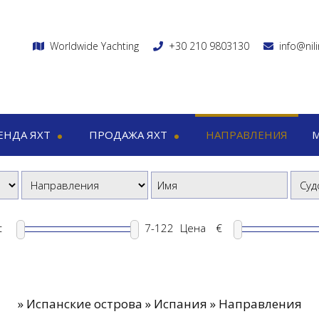
Worldwide Yachting
+30 210 9803130
info@nil
ЕНДА ЯХТ
ПРОДАЖА ЯХТ
НАПРАВЛЕНИЯ
хт
Продажа яхт
Маршру
Мега яхты
Моторные яхты
1-7 
торные яхты
Моторно-парусные яхты
8-15 
о-парусные яхты
t
Цена
€
русные яхты
атамараны
»
Испанские острова » Испания » Направления