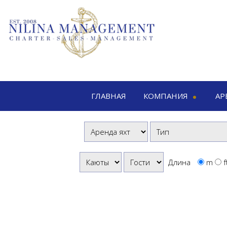
ГЛАВНАЯ
КОМПАНИЯ
АР
Nilina Management
Аренда я
Офисы & Команды
Шоу & Выставки
Мо
Моторн
Длина
m
f
Па
К