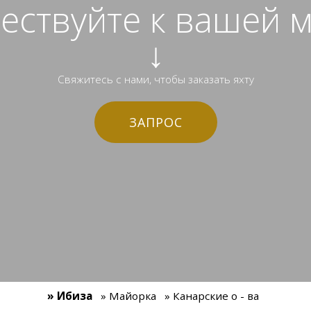
ествуйте к вашей ме
↓
Свяжитесь с нами, чтобы заказать яхту
ЗАПРОС
» Ибиза
» Майорка
» Канарские о - ва